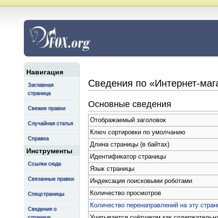
Навигация
Сведения по «Интернет-мага
Заглавная
страница
Основные сведения
Свежие правки
Отображаемый заголовок
Случайная статья
Ключ сортировки по умолчанию
Справка
Длина страницы (в байтах)
Инструменты
Идентификатор страницы
Ссылки сюда
Язык страницы
Связанные правки
Индексация поисковыми роботами
Количество просмотров
Спецстраницы
Количество перенаправлений на эту стран
Сведения о
Учитывается счётчиком как содержательн
странице